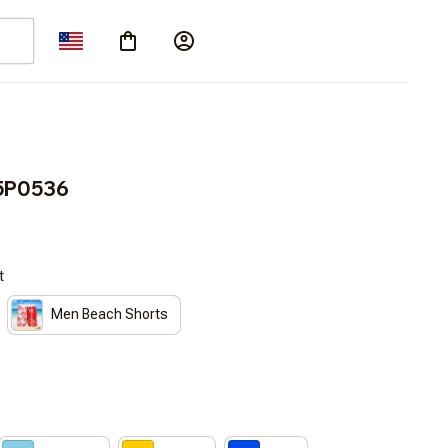
5P0536
t
Men Beach Shorts