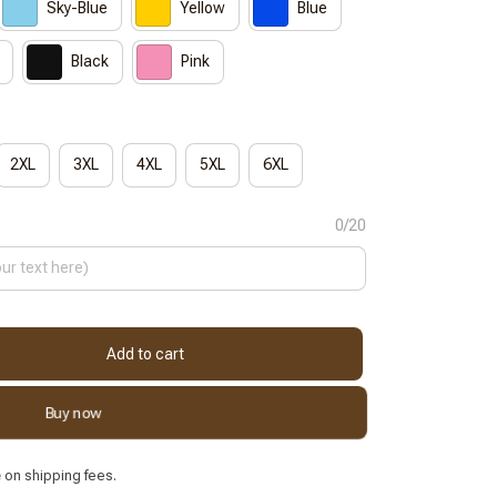
Sky-Blue
Yellow
Blue
Black
Pink
2XL
3XL
4XL
5XL
6XL
0/20
Add to cart
Buy now
e
on shipping fees.