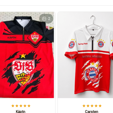
2
Käptn
Carsten