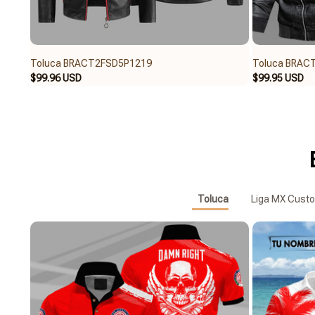
Toluca BRACT2FSD5P1219
Toluca BRAC
$99.96 USD
$99.95 USD
Toluca
Liga MX Cust