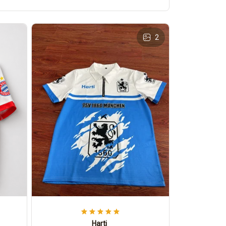
2
Harti