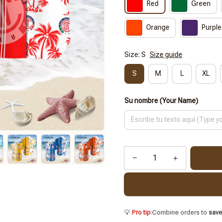
Red
Green
Orange
Purple
Size: S
Size guide
S
M
L
XL
Su nombre (Your Name)
💡
Pro tip:
Combine orders to
sav