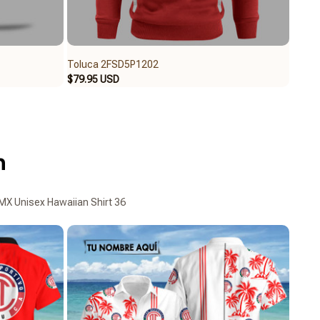
Toluca 2FSD5P1202
Tolu
$79.95 USD
$109.
n
MX Unisex Hawaiian Shirt 36