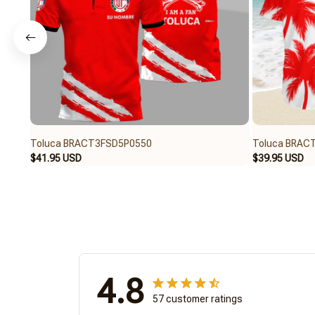
Toluca BRACT3FSD5P0550
Toluca BRAC
$41.95 USD
$39.95 USD
4.8
57 customer ratings