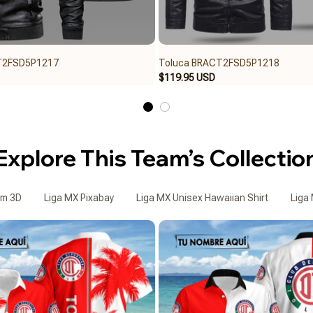
T2FSD5P1217
Toluca BRACT2FSD5P1218
$119.95 USD
Explore This Team’s Collectio
om 3D
Liga MX Pixabay
Liga MX Unisex Hawaiian Shirt
Liga 