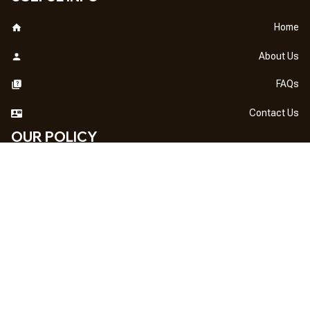
Home
About Us
FAQs
Contact Us
OUR POLICY
DMCA Notice
Billing Terms & Conditions
Shipping & Delivery
Return & Refund
Privacy Policy