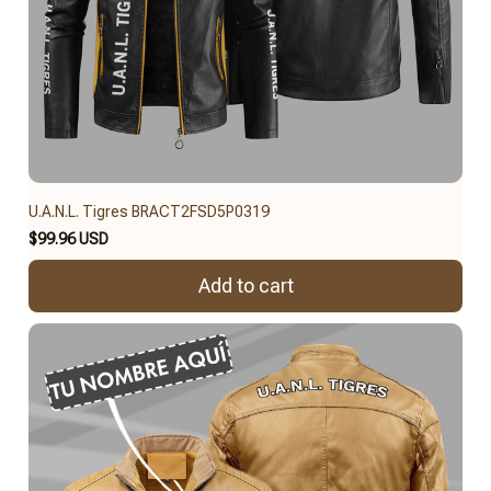
U.A.N.L. Tigres BRACT2FSD5P0319
$99.96 USD
Add to cart