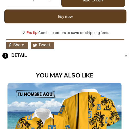
Buy now
💡
Pro tip:
Combine orders to
save
on shipping fees.
Share
Tweet
DETAIL
YOU MAY ALSO LIKE