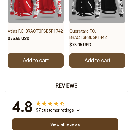
Atlas F.C. BRACT3FSD5P1742
Querétaro F.C.
BRACT3FSD5P1442
$75.95 USD
$75.95 USD
Add to cart
Add to cart
REVIEWS
4.8
57 customer ratings
View all reviews