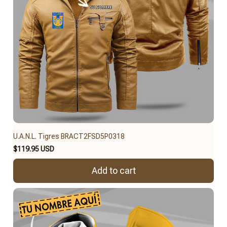
U.A.N.L. Tigres BRACT2FSD5P0318
$119.95 USD
Add to cart