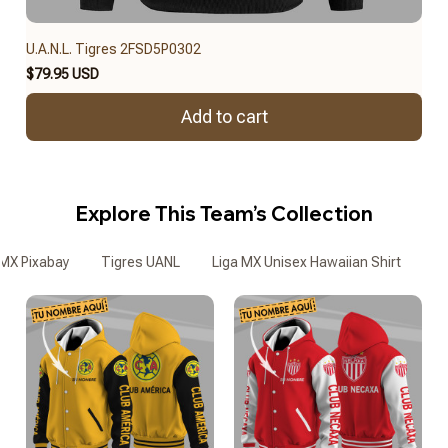
U.A.N.L. Tigres 2FSD5P0302
$79.95 USD
Add to cart
Explore This Team’s Collection
 MX Pixabay
Tigres UANL
Liga MX Unisex Hawaiian Shirt
Li