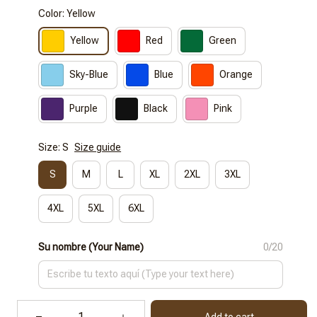
Color: Yellow
Yellow
Red
Green
Sky-Blue
Blue
Orange
Purple
Black
Pink
Size: S
Size guide
S
M
L
XL
2XL
3XL
4XL
5XL
6XL
Su nombre (Your Name)
0/20
Add to cart