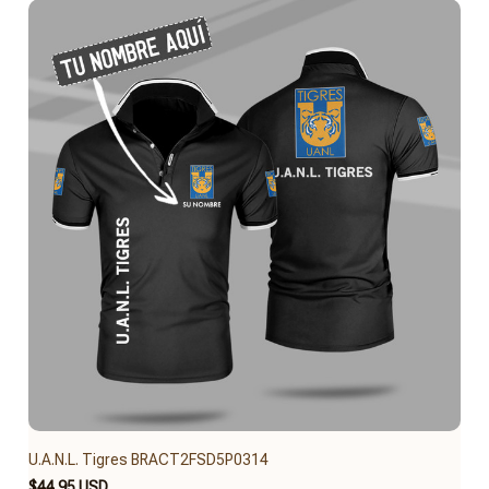
U.A.N.L. Tigres BRACT2FSD5P0314
$44.95 USD