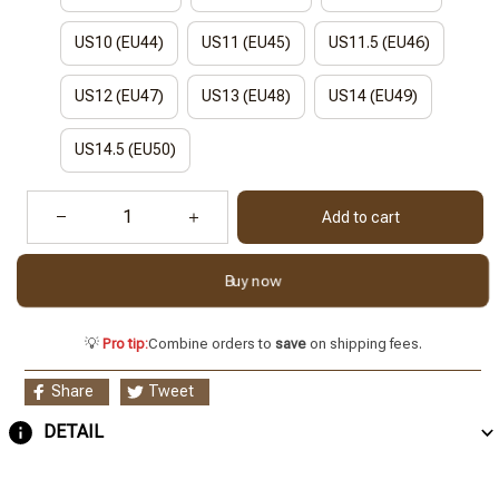
US10 (EU44)
US11 (EU45)
US11.5 (EU46)
US12 (EU47)
US13 (EU48)
US14 (EU49)
US14.5 (EU50)
Add to cart
Buy now
💡
Pro tip:
Combine orders to
save
on shipping fees.
Share
Tweet
DETAIL