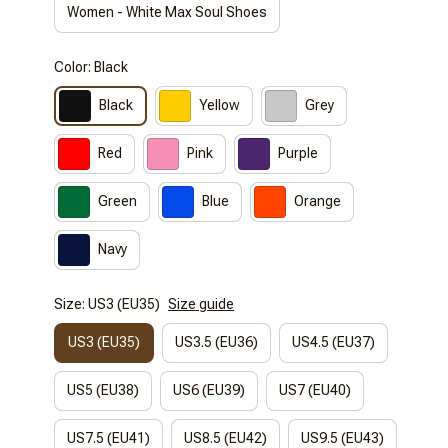
Women - White Max Soul Shoes
Color: Black
Black
Yellow
Grey
Red
Pink
Purple
Green
Blue
Orange
Navy
Size: US3 (EU35)
Size guide
US3 (EU35)
US3.5 (EU36)
US4.5 (EU37)
US5 (EU38)
US6 (EU39)
US7 (EU40)
US7.5 (EU41)
US8.5 (EU42)
US9.5 (EU43)