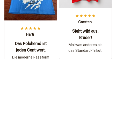
Carsten
Sieht wild aus,
Harti
Bruder!
Das Polohemd ist
Mal was anderes als
jeden Cent wert.
das Standard-Trikot.
Die moderne Passform
ist sehr bequem,
atmungsaktiv und khl
perfekt fr den tglichen
Gebrauch.