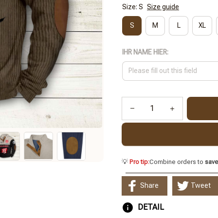
Size: S
Size guide
S
M
L
XL
IHR NAME HIER:
💡
Pro tip:
Combine orders to
sav
Share
Tweet
DETAIL