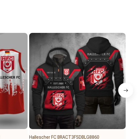
1
Hallescher FC BRACT3FSDBLG8860
Halle