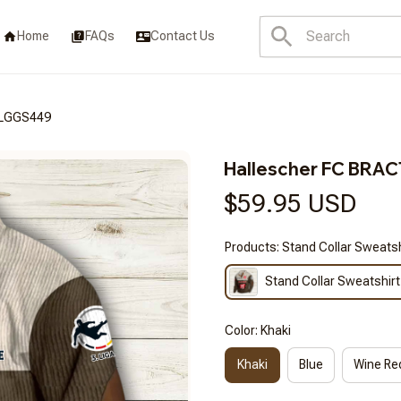
Home
FAQs
Contact Us
BLGGS449
Hallescher FC BR
$59.95 USD
Products: Stand Collar Sweatsh
Stand Collar Sweatshirt
Color: Khaki
Khaki
Blue
Wine Re