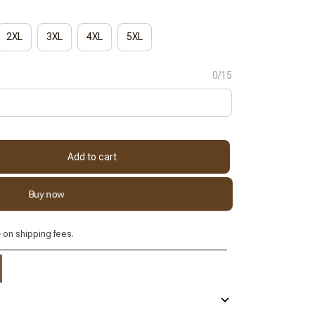
2XL
3XL
4XL
5XL
0/15
Add to cart
Buy now
e
on shipping fees.