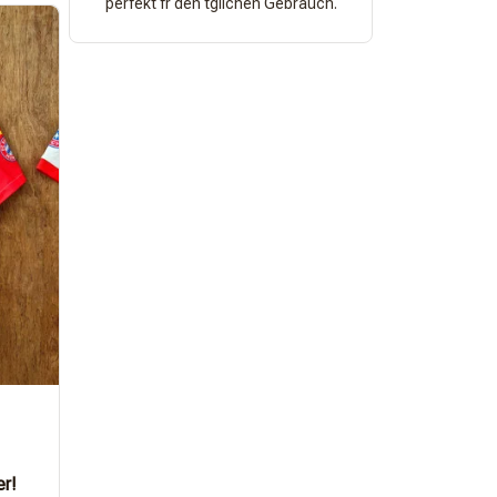
perfekt fr den tglichen Gebrauch.
er!