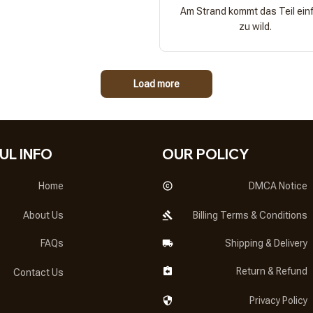
Am Strand kommt das Teil ein
zu wild.
Load more
UL INFO
OUR POLICY
Home
DMCA Notice
About Us
Billing Terms & Conditions
FAQs
Shipping & Delivery
Return & Refund
Contact Us
Privacy Policy