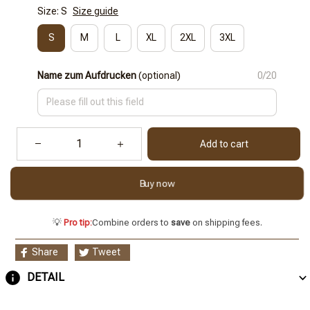
Size: S
Size guide
S
M
L
XL
2XL
3XL
Name zum Aufdrucken
(optional)
0/20
Add to cart
Buy now
💡
Pro tip:
Combine orders to
save
on shipping fees.
Share
Tweet
DETAIL