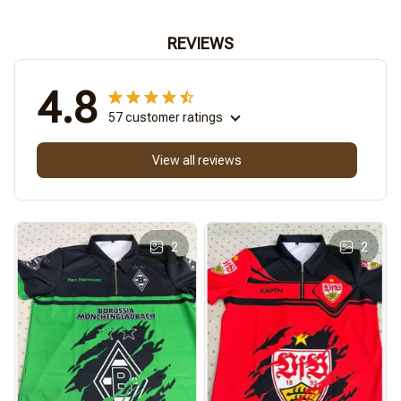
REVIEWS
4.8
57 customer ratings
View all reviews
2
2