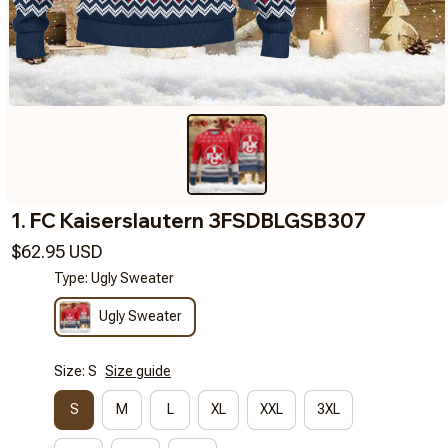
1. FC Kaiserslautern 3FSDBLGSB307
$62.95 USD
Type: Ugly Sweater
Ugly Sweater
Size: S
Size guide
S
M
L
XL
XXL
3XL