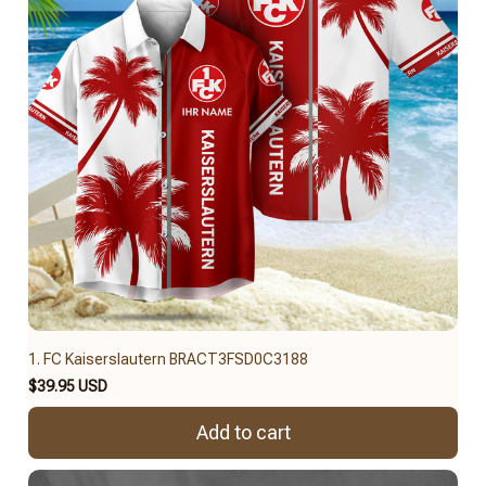
1. FC Kaiserslautern BRACT3FSD0C3188
$39.95 USD
Add to cart