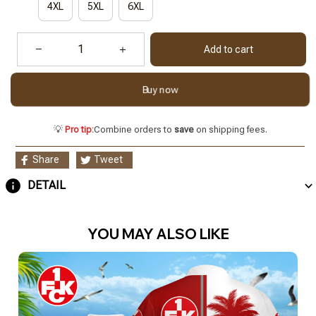
4XL
5XL
6XL
Add to cart
Buy now
💡
Pro tip:
Combine orders to
save
on shipping fees.
Share
Tweet
DETAIL
YOU MAY ALSO LIKE