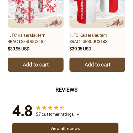
1. FC Kaiserslautern
1. FC Kaiserslautern
BRACT3FSD0C3182
BRACT3FSD0C3183
$39.95 USD
$39.95 USD
Add to cart
Add to cart
REVIEWS
4.8
57 customer ratings
View all reviews