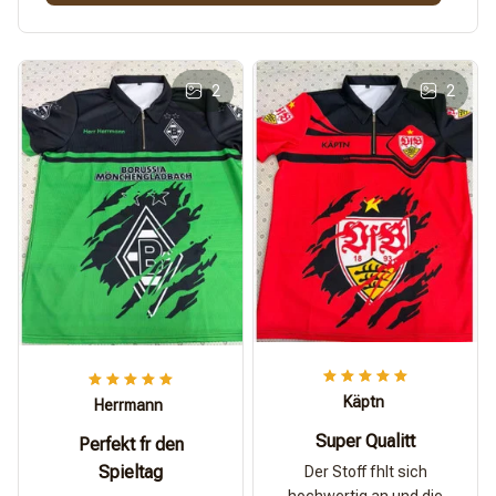
2
2
Käptn
Herrmann
Super Qualitt
Perfekt fr den
Spieltag
Der Stoff fhlt sich
hochwertig an und die