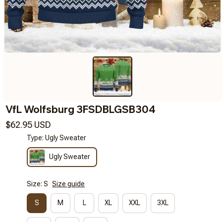
VfL Wolfsburg 3FSDBLGSB304
$62.95 USD
Type: Ugly Sweater
Ugly Sweater
Size: S
Size guide
S
M
L
XL
XXL
3XL