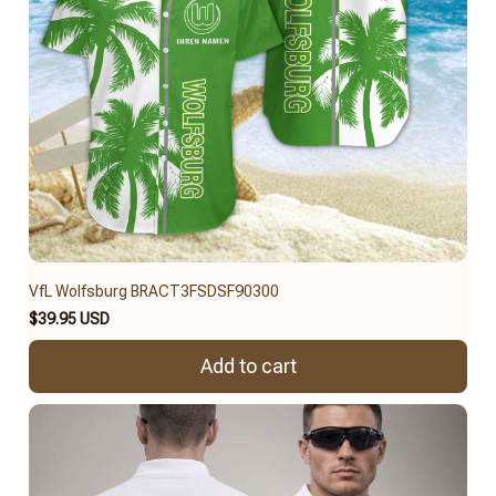
VfL Wolfsburg BRACT3FSDSF90300
$39.95 USD
Add to cart