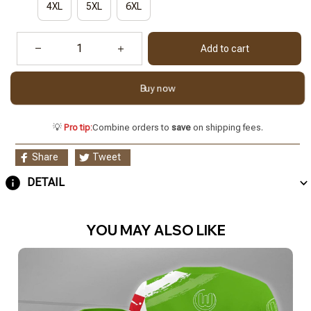
4XL
5XL
6XL
Add to cart
Buy now
💡
Pro tip:
Combine orders to
save
on shipping fees.
Share
Tweet
DETAIL
YOU MAY ALSO LIKE