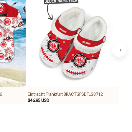
6
Eintracht Frankfurt BRACT3FSDFLS0712
Eintr
$46.95 USD
$59.9