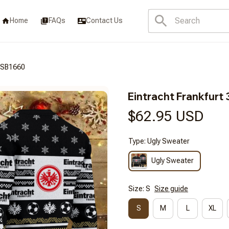
Home
FAQs
Contact Us
LGSB1660
Eintracht Frankfur
$62.95 USD
Type: Ugly Sweater
Ugly Sweater
Size: S
Size guide
S
M
L
XL