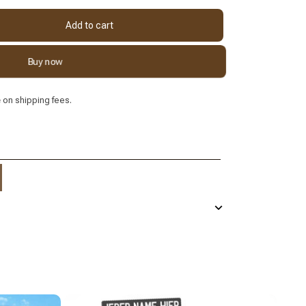
Add to cart
Buy now
e
on shipping fees.