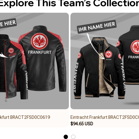
Explore This Team’s Collectio
ankfurt BRACT2FSD0C0619
Eintracht Frankfurt BRACT2FSD0C
$94.65 USD