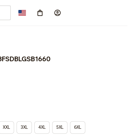
t 3FSDBLGSB1660
XXL
3XL
4XL
5XL
6XL