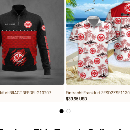
ankfurt BRACT3FSDBLG10207
Eintracht Frankfurt 3FSD2ZSF1130
$39.95 USD