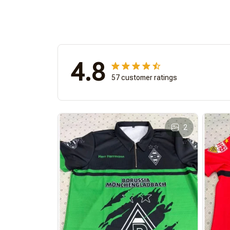
4.8
57 customer ratings
2