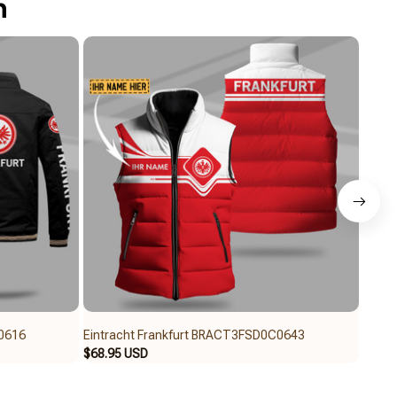
n
0616
Eintracht Frankfurt BRACT3FSD0C0643
Eintr
$68.95 USD
$62.9