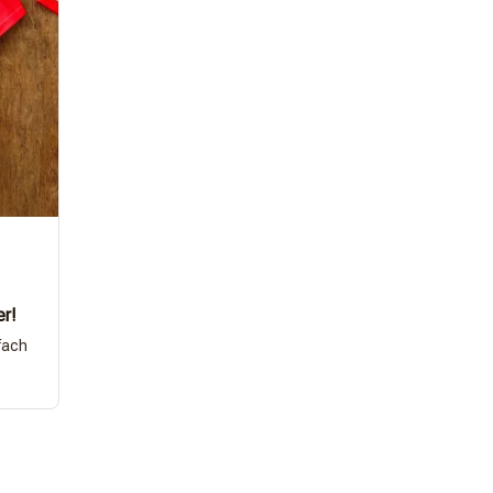
er!
fach