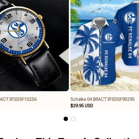
BRACT3FSDSF10256
Schalke 04 BRACT3FSDSF90295
$39.95 USD