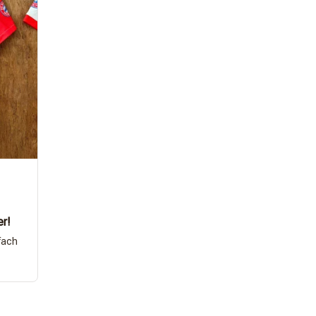
er!
fach