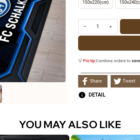
150x220(cm)
150x240(
💡
Pro tip:
Combine orders to
sav
Share
Tweet
DETAIL
YOU MAY ALSO LIKE