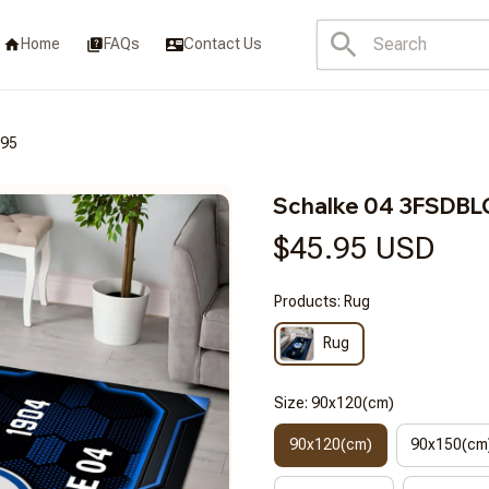
Home
FAQs
Contact Us
295
Schalke 04 3FSDB
$45.95 USD
Products: Rug
Rug
Size: 90x120(cm)
90x120(cm)
90x150(cm