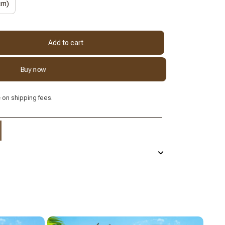
cm)
Add to cart
Buy now
e
on shipping fees.