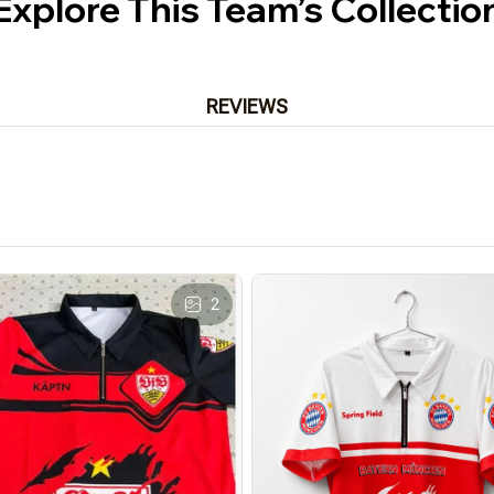
Explore This Team’s Collectio
REVIEWS
2