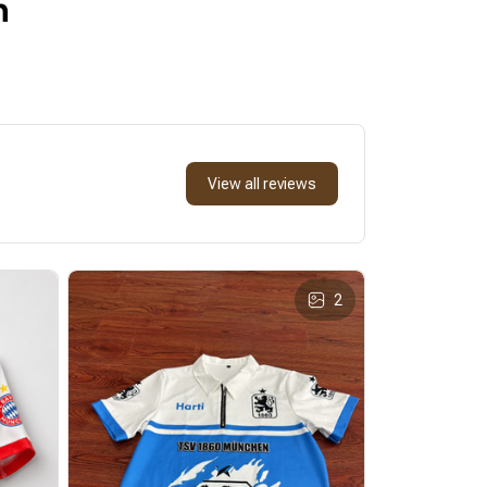
n
View all reviews
2