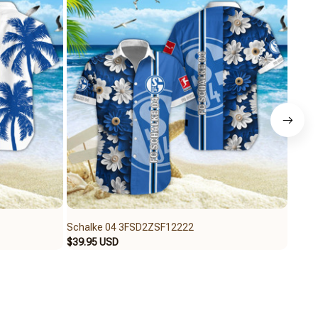
Schalke 04 3FSD2ZSF12222
Scha
$39.95 USD
$65.9