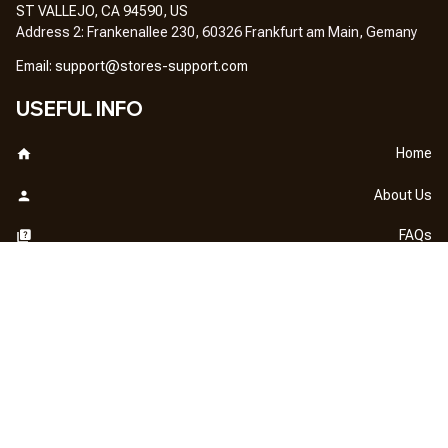
ST VALLEJO, CA 94590, US
Address 2: Frankenallee 230, 60326 Frankfurt am Main, Gemany
Em
ail: 
support@stores-support.com
USEFUL INFO
Home
About Us
FAQs
Contact Us
OUR POLICY
DMCA Notice
Billing Terms & Conditions
Shipping & Delivery