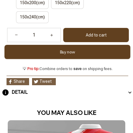
150x200(cm)
150x220(cm)
150x240(cm)
Add to cart
Buy now
💡
Pro tip:
Combine orders to
save
on shipping fees.
Share
Tweet
DETAIL
YOU MAY ALSO LIKE