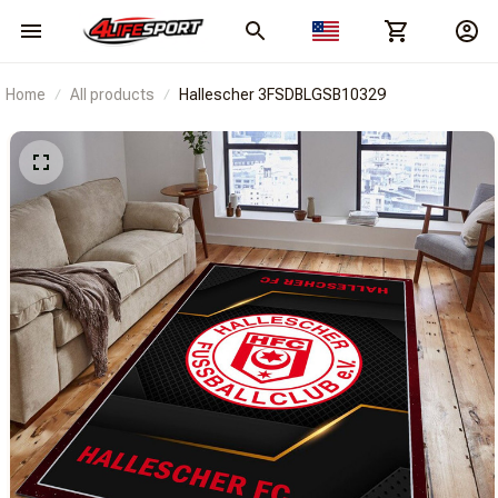
Home
All products
Hallescher 3FSDBLGSB10329