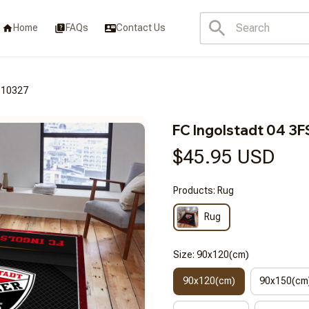
Home
FAQs
Contact Us
B10327
FC Ingolstadt 04 
$45.95 USD
Products: Rug
Rug
Size: 90x120(cm)
90x120(cm)
90x150(cm