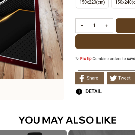
150x220(cm)
150x240(
💡
Pro tip:
Combine orders to
sav
Share
Tweet
DETAIL
YOU MAY ALSO LIKE