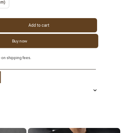
cm)
Add to cart
Buy now
e
on shipping fees.