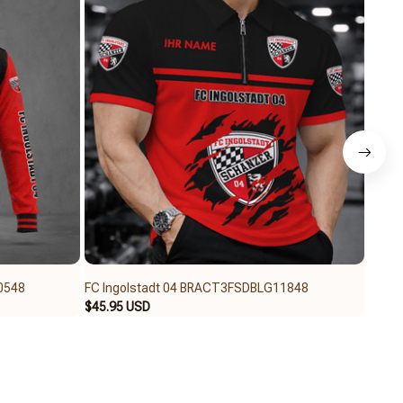
0548
FC Ingolstadt 04 BRACT3FSDBLG11848
FC In
$45.95 USD
$69.9