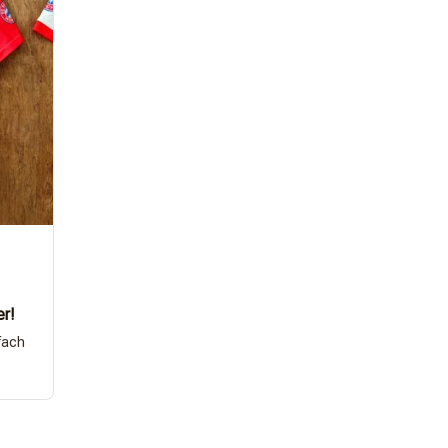
er!
fach