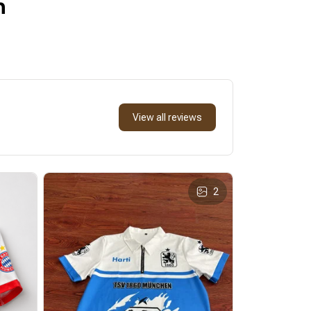
n
View all reviews
2