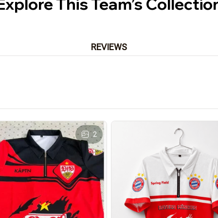
Explore This Team’s Collectio
REVIEWS
2