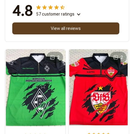
4.8
57 customer ratings
View all reviews
2
2