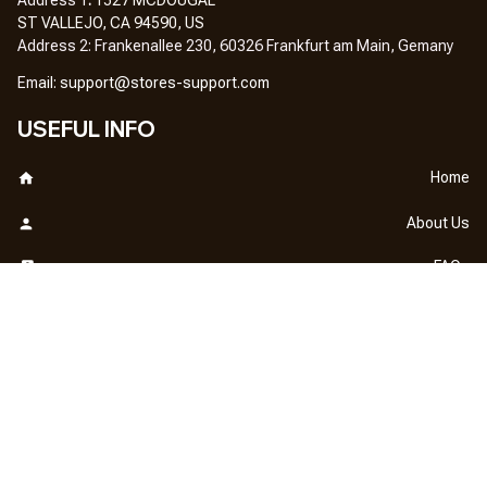
ST VALLEJO, CA 94590, US
Address 2: Frankenallee 230, 60326 Frankfurt am Main, Gemany
Em
ail: 
support@stores-support.com
USEFUL INFO
Home
About Us
FAQs
Contact Us
OUR POLICY
DMCA Notice
Billing Terms & Conditions