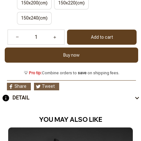
150x200(cm)
150x220(cm)
150x240(cm)
Add to cart
Buy now
💡
Pro tip:
Combine orders to
save
on shipping fees.
Share
Tweet
DETAIL
YOU MAY ALSO LIKE