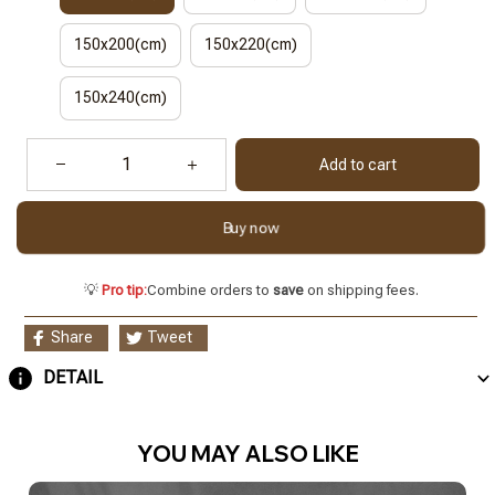
150x200(cm)
150x220(cm)
150x240(cm)
Add to cart
Buy now
💡
Pro tip:
Combine orders to
save
on shipping fees.
Share
Tweet
DETAIL
YOU MAY ALSO LIKE