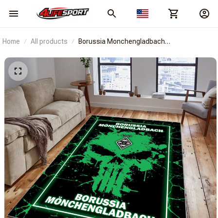
Home
All products
Borussia Monchengladbach
3FSDBLGRUGSB1489