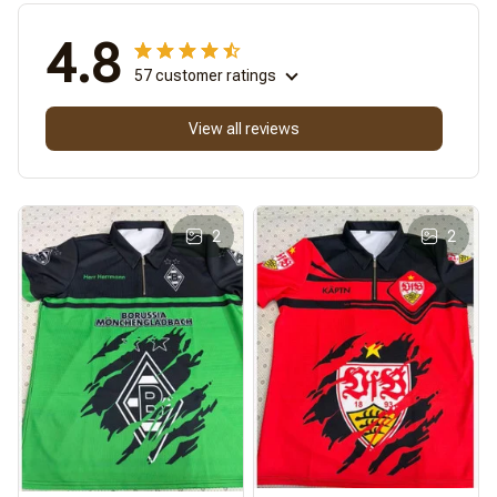
4.8
57 customer ratings
View all reviews
2
2