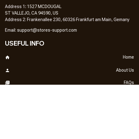
Address 1
: 
1527 MCDOUGAL
ST VALLEJO, CA 94590, US
Address 2: Frankenallee 230, 60326 Frankfurt am Main, Gemany
Em
ail: 
support@stores-support.com
USEFUL INFO
Home
About Us
FAQs
Contact Us
OUR POLICY
DMCA Notice
Billing Terms & Conditions