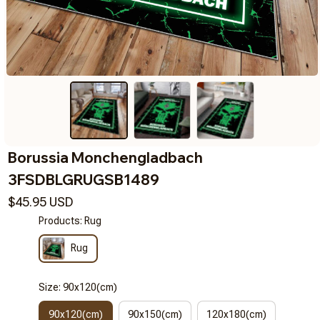
Borussia Monchengladbach 
3FSDBLGRUGSB1489
$45.95 USD
Products: Rug
Rug
Size: 90x120(cm)
90x120(cm)
90x150(cm)
120x180(cm)