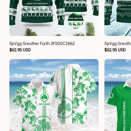
SpVgg Greuther Fürth 3FSD0C2662
SpVgg Greuth
$62.95 USD
$62.95 USD