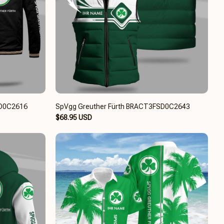
SD0C2616
SpVgg Greuther Fürth BRACT3FSD0C2643
$68.95 USD