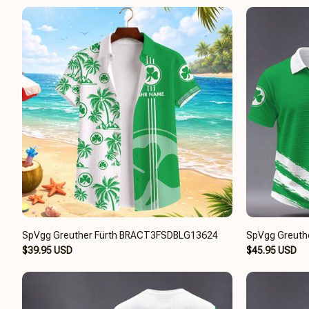
SpVgg Greuther Fürth BRACT3FSDBLG13624
SpVgg Greuth
$39.95 USD
$45.95 USD