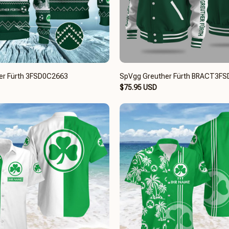
er Fürth 3FSD0C2663
SpVgg Greuther Fürth BRACT3F
$75.95 USD