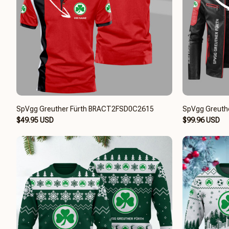
SpVgg Greuther Fürth BRACT2FSD0C2615
SpVgg Greuth
$49.95 USD
$99.96 USD