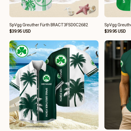
SpVgg Greuther Fürth BRACT3FSD0C2682
SpVgg Greuth
$39.95 USD
$39.95 USD