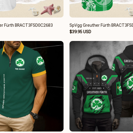
er Fürth BRACT3FSD0C2683
SpVgg Greuther Fürth BRACT3F
$39.95 USD