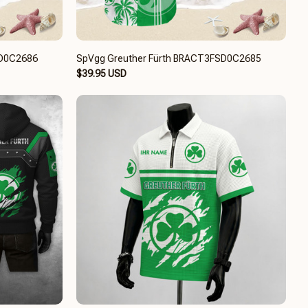
SD0C2686
SpVgg Greuther Fürth BRACT3FSD0C2685
$39.95 USD