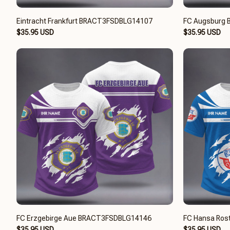
Eintracht Frankfurt BRACT3FSDBLG14107
FC Augsburg
$35.95 USD
$35.95 USD
FC Erzgebirge Aue BRACT3FSDBLG14146
FC Hansa Ro
$35.95 USD
$35.95 USD