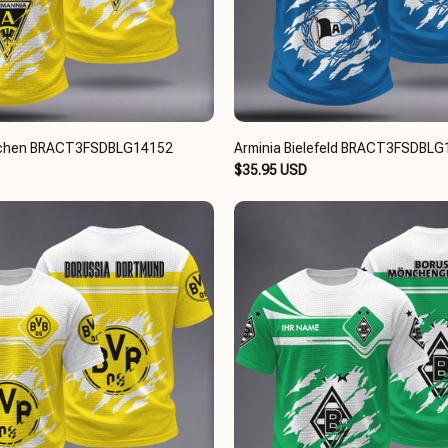
achen BRACT3FSDBLG14152
Arminia Bielefeld BRACT3FSDBL
$35.95 USD