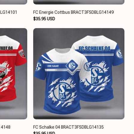
BLG14101
FC Energie Cottbus BRACT3FSDBLG14149
$35.95 USD
14148
FC Schalke 04 BRACT3FSDBLG14135
$35.95 USD