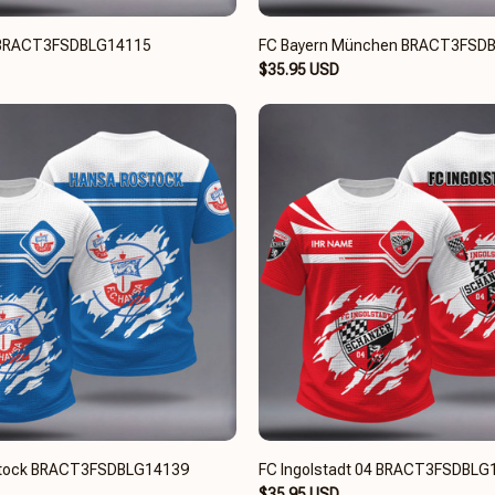
 BRACT3FSDBLG14115
FC Bayern München BRACT3FSD
$35.95 USD
stock BRACT3FSDBLG14139
FC Ingolstadt 04 BRACT3FSDBLG
$35.95 USD